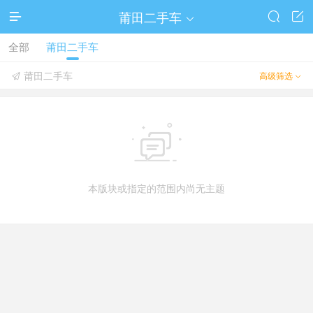
莆田二手车




全部
莆田二手车
莆田二手车
高级筛选



本版块或指定的范围内尚无主题