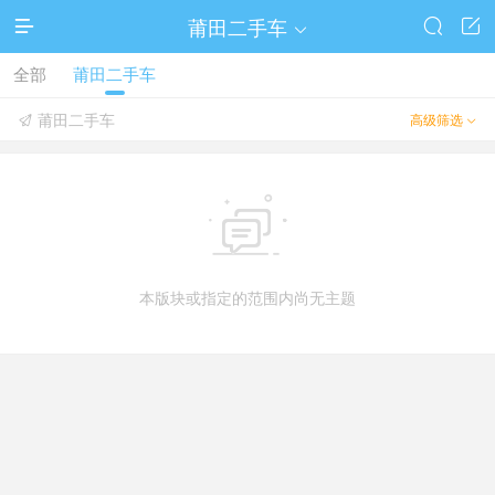
莆田二手车




全部
莆田二手车
莆田二手车
高级筛选



本版块或指定的范围内尚无主题