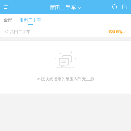
莆田二手车




全部
莆田二手车
莆田二手车
高级筛选



本版块或指定的范围内尚无主题