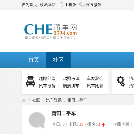
设为首页
收藏本站
手机版
官方微信
首页
社区
超跑部落
驾照考试
车友聚会
汽
汽车报价
滴滴拼车
汽车比赛
汽
社区
汽车资讯
莆田二手车
莆田二手车
今日:
0
|
主题:
29
|
排名:
3
|
收藏本版
|
莆
»
›
›