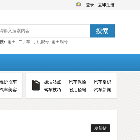
登录
立即注册
搜索
搜:
莆田
二手车
手机靓号
莆田靓号
维护拖车
加油站点
汽车保险
汽车常识
汽车美容
驾车技巧
省油秘籍
汽车新闻
发新帖