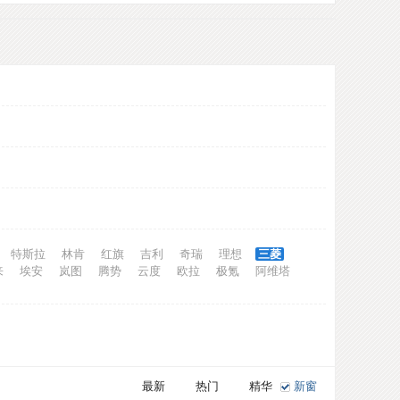
特斯拉
林肯
红旗
吉利
奇瑞
理想
三菱
来
埃安
岚图
腾势
云度
欧拉
极氪
阿维塔
最新
热门
精华
新窗