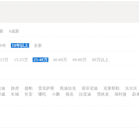
新
6成新
10年
10年以上
全新
-15万
15-25万
25-40万
40-60万
60-80万
80万以上
奥迪
路虎
捷豹
雷克萨斯
凯迪拉克
英菲尼迪
克莱斯勒
沃尔沃
荣威
长城
长安
哪吒
小鹏
领克
比亚迪
雪铁龙
保时捷
蔚