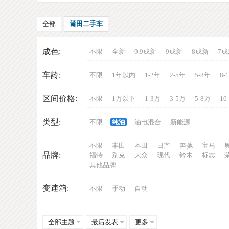
全部
莆田二手车
成色:
不限
全新
9.9成新
9成新
8成新
7成
车龄:
不限
1年以内
1-2年
2-5年
5-8年
8-
车
区间价格:
不限
1万以下
1-3万
3-5万
5-8万
10
类型:
不限
纯油
油电混合
新能源
不限
丰田
本田
日产
奔驰
宝马
品牌:
福特
别克
大众
现代
铃木
标志
其他品牌
变速箱:
不限
手动
自动
网
全部主题
最后发表
更多