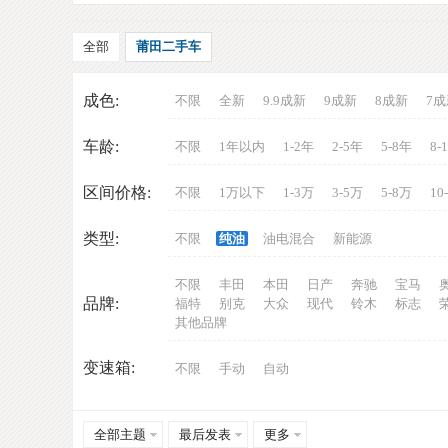
全部
莆田二手车
成色:
不限
全新
9.9成新
9成新
8成新
7成
车龄:
不限
1年以内
1-2年
2-5年
5-8年
8-
车
区间价格:
不限
1万以下
1-3万
3-5万
5-8万
10
类型:
不限
纯油
油电混合
新能源
不限
丰田
本田
日产
奔驰
宝马
品牌:
福特
别克
大众
现代
铃木
标志
其他品牌
变速箱:
不限
手动
自动
网
全部主题
最后发表
更多