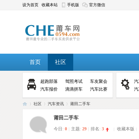
设为首页
收藏本站
手机版
官方微信
首页
社区
超跑部落
驾照考试
车友聚会
汽
汽车报价
滴滴拼车
汽车比赛
汽
社区
汽车资讯
莆田二手车
莆田二手车
今日:
0
|
主题:
29
|
排名:
3
|
收藏本版
|
莆
»
›
›