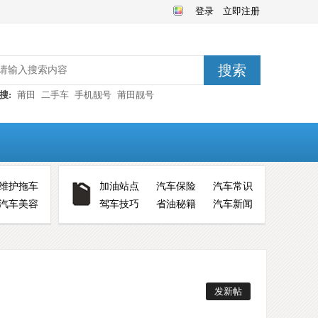
登录
立即注册
搜索
搜:
莆田
二手车
手机靓号
莆田靓号
维护拖车
加油站点
汽车保险
汽车常识
汽车美容
驾车技巧
省油秘籍
汽车新闻
发新帖