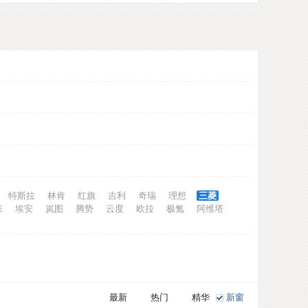
特斯拉
林肯
红旗
吉利
奇瑞
理想
三菱
来
埃安
岚图
腾势
云度
欧拉
极氪
阿维塔
最新
热门
精华
新窗