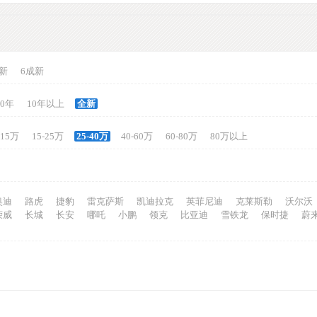
新
6成新
10年
10年以上
全新
-15万
15-25万
25-40万
40-60万
60-80万
80万以上
奥迪
路虎
捷豹
雷克萨斯
凯迪拉克
英菲尼迪
克莱斯勒
沃尔沃
荣威
长城
长安
哪吒
小鹏
领克
比亚迪
雪铁龙
保时捷
蔚