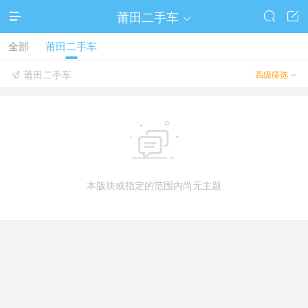
莆田二手车




全部
莆田二手车
莆田二手车
高级筛选



本版块或指定的范围内尚无主题