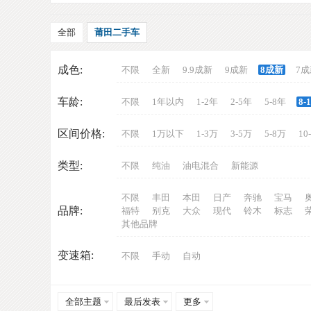
全部
莆田二手车
成色:
不限
全新
9.9成新
9成新
8成新
7成
车龄:
不限
1年以内
1-2年
2-5年
5-8年
8-
车
区间价格:
不限
1万以下
1-3万
3-5万
5-8万
10
类型:
不限
纯油
油电混合
新能源
不限
丰田
本田
日产
奔驰
宝马
品牌:
福特
别克
大众
现代
铃木
标志
其他品牌
变速箱:
不限
手动
自动
网
全部主题
最后发表
更多