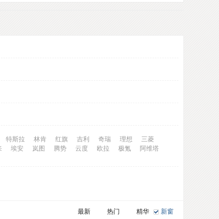
特斯拉
林肯
红旗
吉利
奇瑞
理想
三菱
来
埃安
岚图
腾势
云度
欧拉
极氪
阿维塔
最新
热门
精华
新窗