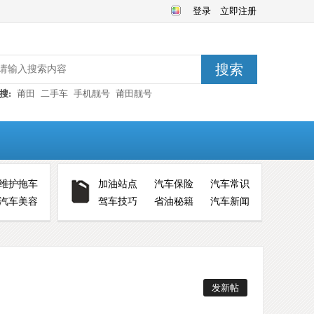
登录
立即注册
搜索
搜:
莆田
二手车
手机靓号
莆田靓号
维护拖车
加油站点
汽车保险
汽车常识
汽车美容
驾车技巧
省油秘籍
汽车新闻
发新帖