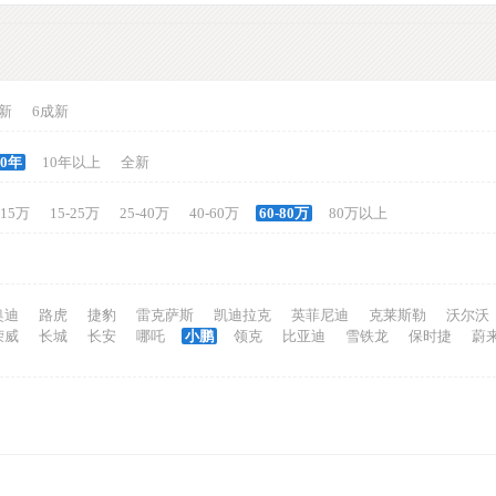
新
6成新
10年
10年以上
全新
-15万
15-25万
25-40万
40-60万
60-80万
80万以上
奥迪
路虎
捷豹
雷克萨斯
凯迪拉克
英菲尼迪
克莱斯勒
沃尔沃
荣威
长城
长安
哪吒
小鹏
领克
比亚迪
雪铁龙
保时捷
蔚