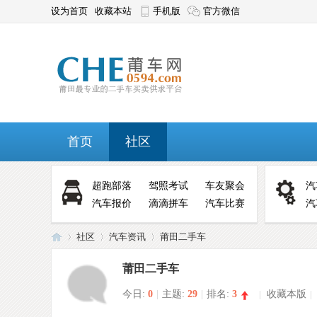
设为首页
收藏本站
手机版
官方微信
首页
社区
超跑部落
驾照考试
车友聚会
汽
汽车报价
滴滴拼车
汽车比赛
汽
社区
汽车资讯
莆田二手车
莆田二手车
今日:
0
|
主题:
29
|
排名:
3
|
收藏本版
|
莆
»
›
›