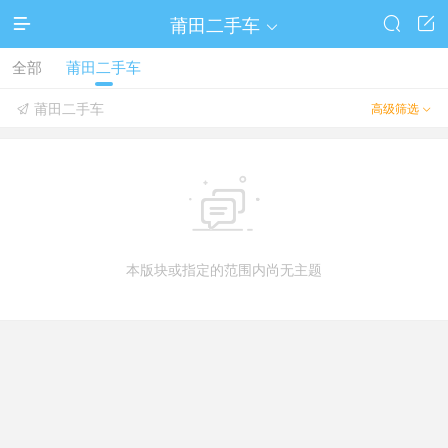
莆田二手车




全部
莆田二手车
莆田二手车
高级筛选



本版块或指定的范围内尚无主题