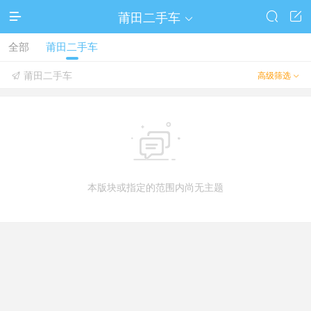
莆田二手车




全部
莆田二手车
莆田二手车
高级筛选



本版块或指定的范围内尚无主题