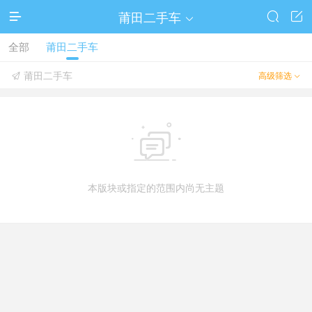
莆田二手车




全部
莆田二手车
莆田二手车
高级筛选



本版块或指定的范围内尚无主题