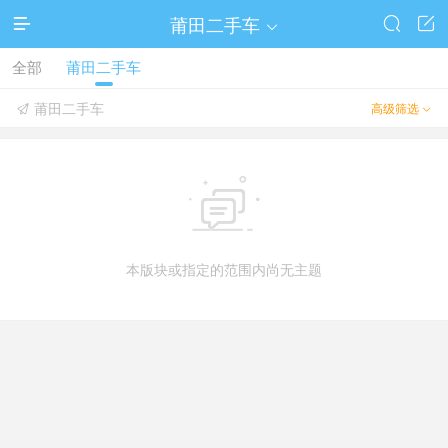
莆田二手车




全部
莆田二手车
莆田二手车
高级筛选



本版块或指定的范围内尚无主题