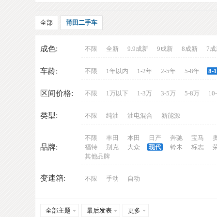
全部
莆田二手车
成色:
不限
全新
9.9成新
9成新
8成新
7成
车龄:
不限
1年以内
1-2年
2-5年
5-8年
8-
车
区间价格:
不限
1万以下
1-3万
3-5万
5-8万
10
类型:
不限
纯油
油电混合
新能源
不限
丰田
本田
日产
奔驰
宝马
品牌:
福特
别克
大众
现代
铃木
标志
其他品牌
变速箱:
不限
手动
自动
网
全部主题
最后发表
更多