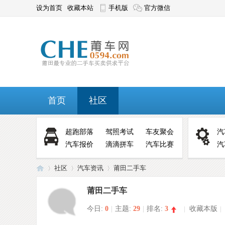
设为首页
收藏本站
手机版
官方微信
首页
社区
超跑部落
驾照考试
车友聚会
汽
汽车报价
滴滴拼车
汽车比赛
汽
社区
汽车资讯
莆田二手车
莆田二手车
今日:
0
|
主题:
29
|
排名:
3
|
收藏本版
|
莆
»
›
›