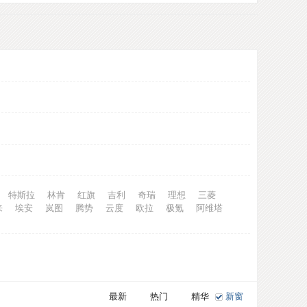
特斯拉
林肯
红旗
吉利
奇瑞
理想
三菱
来
埃安
岚图
腾势
云度
欧拉
极氪
阿维塔
最新
热门
精华
新窗