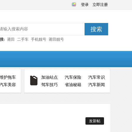
登录
立即注册
搜索
搜:
莆田
二手车
手机靓号
莆田靓号
维护拖车
加油站点
汽车保险
汽车常识
汽车美容
驾车技巧
省油秘籍
汽车新闻
发新帖