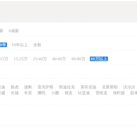
新
6成新
10年
10年以上
全新
-15万
15-25万
25-40万
40-60万
60-80万
80万以上
奥迪
路虎
捷豹
雷克萨斯
凯迪拉克
英菲尼迪
克莱斯勒
沃尔沃
荣威
长城
长安
哪吒
小鹏
领克
比亚迪
雪铁龙
保时捷
蔚