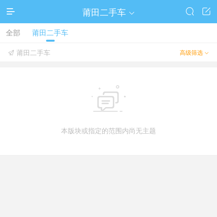
莆田二手车




全部
莆田二手车
莆田二手车
高级筛选



本版块或指定的范围内尚无主题