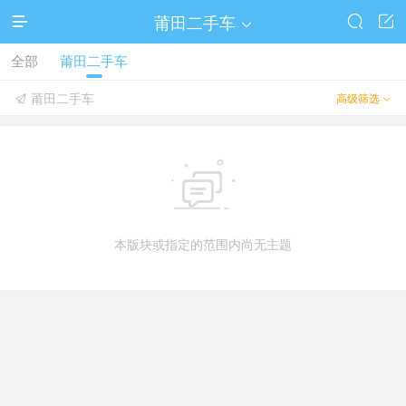
莆田二手车




全部
莆田二手车
莆田二手车
高级筛选



本版块或指定的范围内尚无主题