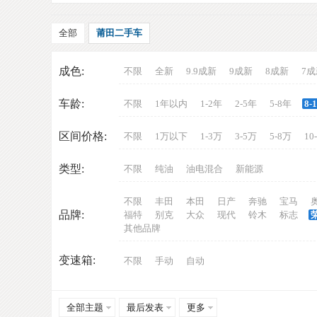
全部
莆田二手车
成色:
不限
全新
9.9成新
9成新
8成新
7成
车龄:
不限
1年以内
1-2年
2-5年
5-8年
8-
车
区间价格:
不限
1万以下
1-3万
3-5万
5-8万
10
类型:
不限
纯油
油电混合
新能源
不限
丰田
本田
日产
奔驰
宝马
品牌:
福特
别克
大众
现代
铃木
标志
其他品牌
变速箱:
不限
手动
自动
网
全部主题
最后发表
更多