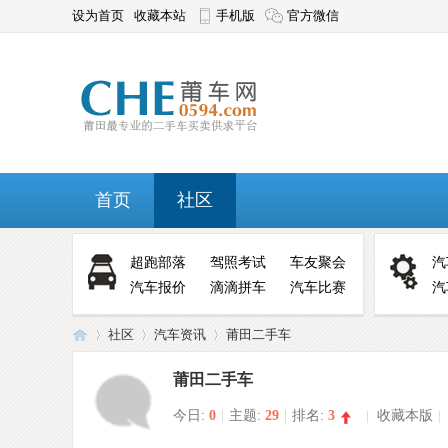
设为首页
收藏本站
手机版
官方微信
首页
社区
超跑部落
驾照考试
车友聚会
汽
汽车报价
滴滴拼车
汽车比赛
汽
社区
汽车资讯
莆田二手车
莆田二手车
今日:
0
|
主题:
29
|
排名:
3
|
收藏本版
|
莆
»
›
›