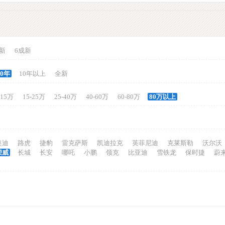
新
6成新
10年
10年以上
全新
-15万
15-25万
25-40万
40-60万
60-80万
80万以上
奥迪
路虎
捷豹
雷克萨斯
凯迪拉克
英菲尼迪
克莱斯勒
沃尔沃
荣威
长城
长安
哪吒
小鹏
领克
比亚迪
雪铁龙
保时捷
蔚