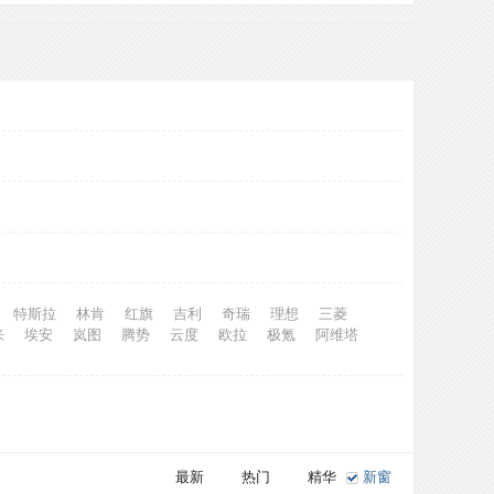
特斯拉
林肯
红旗
吉利
奇瑞
理想
三菱
来
埃安
岚图
腾势
云度
欧拉
极氪
阿维塔
最新
热门
精华
新窗