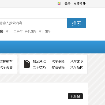
登录
立即注册
搜索
搜:
莆田
二手车
手机靓号
莆田靓号
维护拖车
加油站点
汽车保险
汽车常识
汽车美容
驾车技巧
省油秘籍
汽车新闻
发新帖