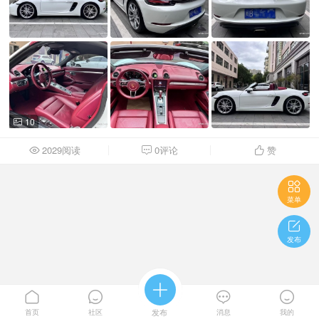
10

2029阅读
0评论
赞




菜单

发布





首页
社区
发布
消息
我的