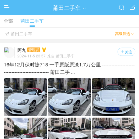
莆田二手车




全部
莆田二手车
莆田二手车
高级筛选


阿九
管理员
关注

2024-11-5 23:57
来自 莆田二手车
16年12月保时捷718 一手原版原漆1.7万公里 ---------------------
----------------------------- 莆田二手 ...