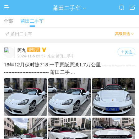
莆田二手车




全部
莆田二手车
莆田二手车
高级筛选


阿九
管理员
关注

2024-11-5 23:57
来自 莆田二手车
16年12月保时捷718 一手原版原漆1.7万公里 ---------------------
----------------------------- 莆田二手 ...