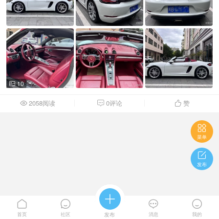
10

2058阅读
0评论
赞




菜单

发布





首页
社区
发布
消息
我的