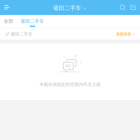
莆田二手车




全部
莆田二手车
莆田二手车
高级筛选



本版块或指定的范围内尚无主题