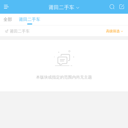
莆田二手车




全部
莆田二手车
莆田二手车
高级筛选



本版块或指定的范围内尚无主题