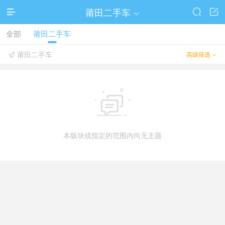
莆田二手车




全部
莆田二手车
莆田二手车
高级筛选



本版块或指定的范围内尚无主题