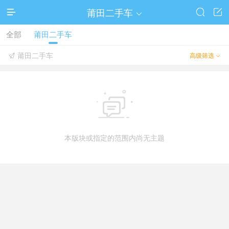
莆田二手车




全部
莆田二手车
莆田二手车
高级筛选



本版块或指定的范围内尚无主题