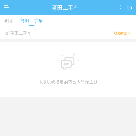
莆田二手车




全部
莆田二手车
莆田二手车
高级筛选



本版块或指定的范围内尚无主题