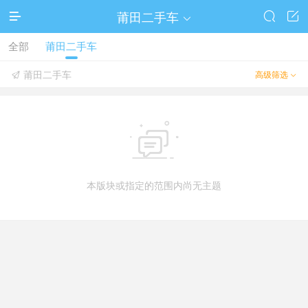
莆田二手车




全部
莆田二手车
莆田二手车
高级筛选



本版块或指定的范围内尚无主题