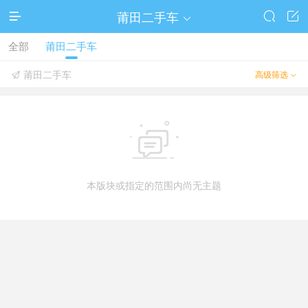
莆田二手车




全部
莆田二手车
莆田二手车
高级筛选



本版块或指定的范围内尚无主题