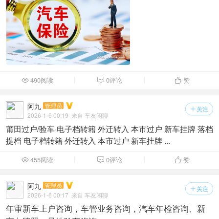
490阅读
0评论
赞



阿九
管理员
关注

2026-1-6 00:19
来自 车友闲聊
莆田过户/验车·电子档转籍 外迁转入 本市过户 新车挂牌 落档
提档 电子档转籍 外迁转入 本市过户 新车挂牌 ...
455阅读
0评论
赞



阿九
管理员
关注

2026-1-6 00:17
来自 车友闲聊
年审新车上户咨询，车管业务咨询，汽车年检咨询、新