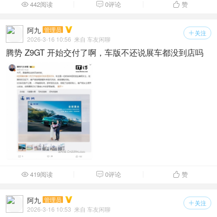
442阅读
0评论
赞



阿九
管理员
关注

2026-3-16 10:56
来自 车友闲聊
腾势 Z9GT 开始交付了啊，车版不还说展车都没到店吗
419阅读
0评论
赞



阿九
管理员
关注

2026-3-16 10:53
来自 车友闲聊