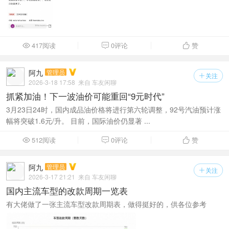
417阅读
0评论
赞



阿九
管理员
关注

2026-3-18 17:58
来自 车友闲聊
抓紧加油！下一波油价可能重回“9元时代”
3月23日24时，国内成品油价格将进行第六轮调整，92号汽油预计涨
幅将突破1.6元/升。 目前，国际油价仍显著 ...
512阅读
0评论
赞



阿九
管理员
关注

2026-3-17 21:21
来自 车友闲聊
国内主流车型的改款周期一览表
有大佬做了一张主流车型改款周期表，做得挺好的，供各位参考