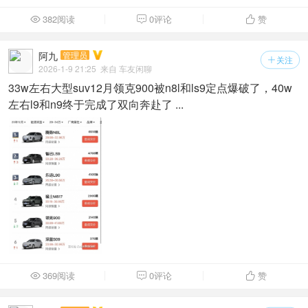
382阅读
0评论
赞



阿九
管理员
关注

2026-1-9 21:25
来自 车友闲聊
33w左右大型suv12月领克900被n8l和ls9定点爆破了，40w
左右l9和n9终于完成了双向奔赴了 ...
369阅读
0评论
赞


