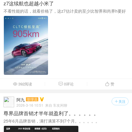
z7这续航也超越小米了
不看性能的话，就看价格了，这z7估计卖的至少比智界和尚界h要好
392阅读
0评论
赞



阿九
管理员
关注

2026-3-16 10:51
来自 车友闲聊
尊界品牌首销才半年就盈利了。。。。。。
25年6月品牌首销，满打满算不到7个月。。。。。。