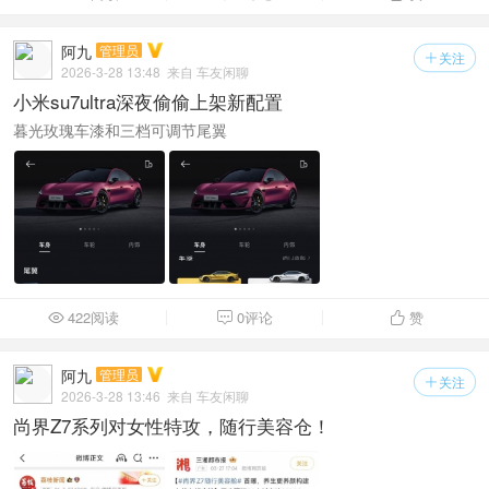
阿九
管理员
关注

2026-3-28 13:48
来自 车友闲聊
小米su7ultra深夜偷偷上架新配置
暮光玫瑰车漆和三档可调节尾翼
422阅读
0评论
赞



阿九
管理员
关注

2026-3-28 13:46
来自 车友闲聊
尚界Z7系列对女性特攻，随行美容仓！