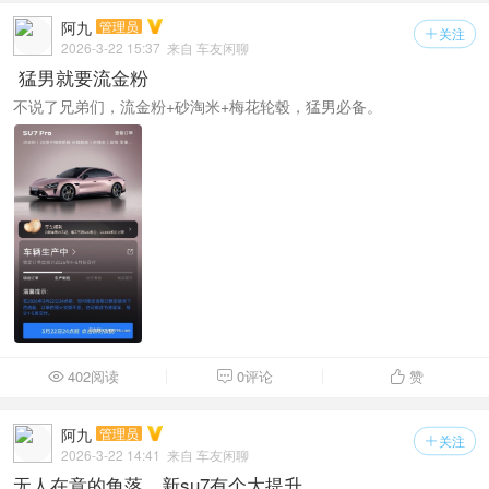
阿九
管理员
关注

2026-3-22 15:37
来自 车友闲聊
​ 猛男就要流金粉
不说了兄弟们，流金粉+砂淘米+梅花轮毂，猛男必备。
402阅读
0评论
赞



阿九
管理员
关注

2026-3-22 14:41
来自 车友闲聊
无人在意的角落，新su7有个大提升