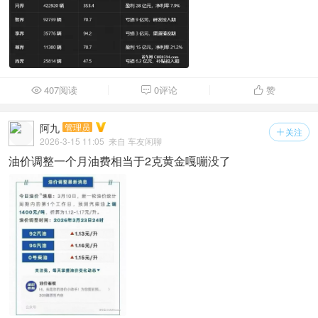
407阅读
0评论
赞



阿九
管理员
关注

2026-3-15 11:05
来自 车友闲聊
油价调整一个月油费相当于2克黄金嘎嘣没了