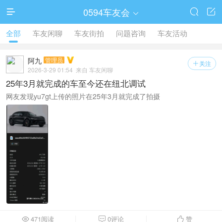
0594车友会




全部
车友闲聊
车友街拍
问题咨询
车友活动
阿九
管理员
关注

2026-3-29 01:54
来自 车友闲聊
25年3月就完成的车至今还在纽北调试
网友发现yu7gt上传的照片在25年3月就完成了拍摄
471阅读
0评论
赞


