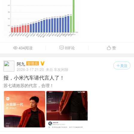
434阅读
0评论
赞



阿九
管理员
关注

2026-3-17 21:20
来自 车友闲聊
报，小米汽车请代言人了！
苏七请姓苏的代言，合理！