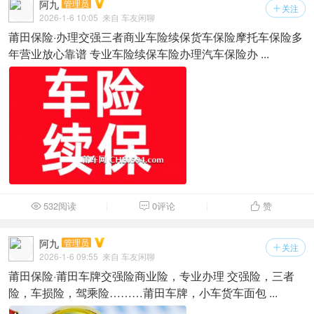
阿九
管理员
关注

2026-1-6 10:05
来自 车友闲聊
莆田保险·办理交强三者商业车险续保货车保险摩托车保险多
年营业放心靠谱 专业车险续保车险办理汽车保险办 ...
532阅读
0评论
赞



阿九
管理员
关注

2026-1-6 09:55
来自 车友闲聊
莆田保险·莆田车牌交强险商业险，专业办理 交强险，三者
险，车损险，驾乘险………莆田车牌，小车货车面包 ...