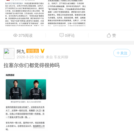
375阅读
0评论
赞



阿九
管理员
关注

2026-3-25 02:08
来自 车友闲聊
拉塞尔你们都觉得很帅吗