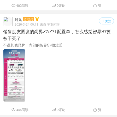
402阅读
0评论
赞



阿九
管理员
关注

2026-3-24 00:11
来自 车友闲聊
销售朋友圈发的尚界Z7/Z7T配置单，怎么感觉智界S7要
被干死了
不说其他品牌，内部的智界S7很难受
446阅读
0评论
赞


