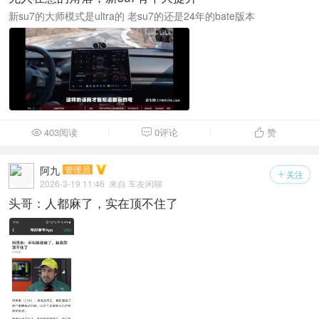
新su7的大师模式是ultra的 老su7的还是24年的bate版本
403阅读
0评论
赞



阿九
管理员
关注

2026-3-19 11:46
来自 车友闲聊
头哥：人都麻了，实在顶不住了