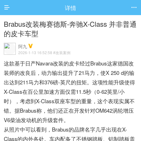
详情


Brabus改装梅赛德斯-奔驰X-Class 并非普通
的皮卡车型
阿九
2026-1-13 16:52:58
#改装案例
这款基于日产Navara改装的皮卡经过Brabus这家德国改
装师的改良后，动力输出提升了21马力，使X 250 d的输
出达到211马力和376磅-英尺的扭矩。这项性能升级使得
X-Class在百公里加速方面仅需11.5秒（0-62英里/小
时），考虑到X-Class双座车型的重量，这个表现实属不
错。据Brabus称，他们还正在开发针对OM642涡轮增压
V6柴油发动机的升级套件。
从照片中可以看到，Brabus的品牌名字几乎出现在X-
Class的内外各处。车内配备了不锈钢踏板、铝制踏板盖