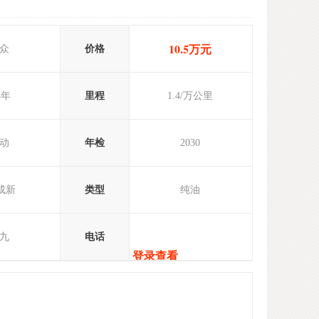
10.5万元
众
价格
5年
里程
1.4/万公里
动
年检
2030
9成新
类型
纯油
九
电话
登录查看