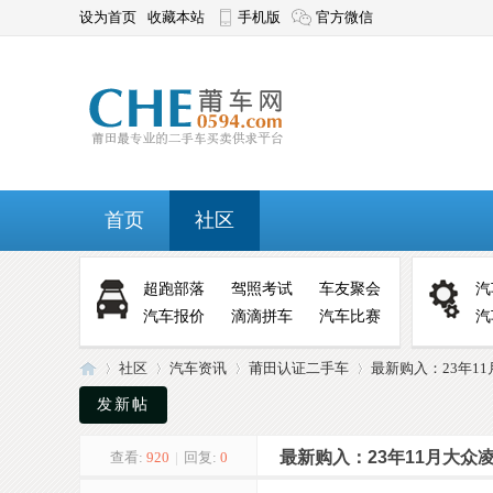
设为首页
收藏本站
手机版
官方微信
首页
社区
超跑部落
驾照考试
车友聚会
汽
汽车报价
滴滴拼车
汽车比赛
汽
社区
汽车资讯
莆田认证二手车
最新购入：23年11月
发新帖
最新购入：23年11月大众凌
查看:
920
|
回复:
0
莆
»
›
›
›