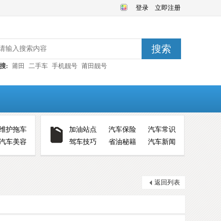
登录
立即注册
搜索
搜:
莆田
二手车
手机靓号
莆田靓号
维护拖车
加油站点
汽车保险
汽车常识
汽车美容
驾车技巧
省油秘籍
汽车新闻
返回列表