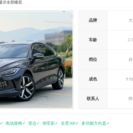
显示全部楼层
品牌
大
车龄
2-
档位
自
成色
9.
联系人
阿
✓ 电动座椅✓ 雷达✓ 倒车影✓ 全景360✓ 多功能方向盘✓