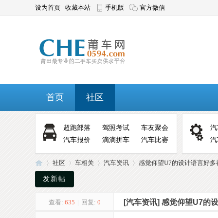
设为首页
收藏本站
手机版
官方微信
首页
社区
超跑部落
驾照考试
车友聚会
汽
汽车报价
滴滴拼车
汽车比赛
汽
社区
车相关
汽车资讯
感觉仰望U7的设计语言好多都
发新帖
[汽车资讯]
感觉仰望U7的
查看:
635
|
回复:
0
莆
»
›
›
›