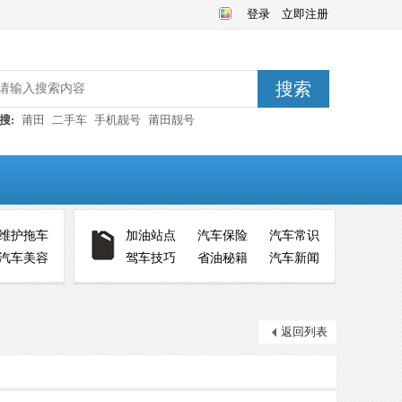
登录
立即注册
搜索
搜:
莆田
二手车
手机靓号
莆田靓号
维护拖车
加油站点
汽车保险
汽车常识
汽车美容
驾车技巧
省油秘籍
汽车新闻
返回列表