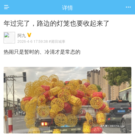
详情


年过完了，路边的灯笼也要收起来了
阿九
2026-4-6 17:59:38
#莆田城事
热闹只是暂时的、冷清才是常态的