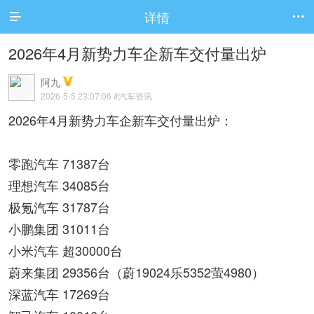
详情


2026年4月新势力车企新车交付量出炉
阿九
2026-5-5 23:07:06
#汽车资讯
2026年4月新势力车企新车交付量出炉：
零跑汽车 71387台
理想汽车 34085台
极氪汽车 31787台
小鹏集团 31011台
小米汽车 超30000台
蔚来集团 29356台（蔚19024乐5352萤4980）
深蓝汽车 17269台