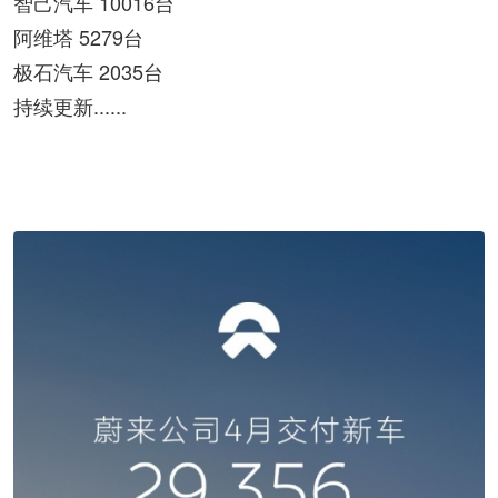
智己汽车 10016台
阿维塔 5279台
极石汽车 2035台
持续更新......