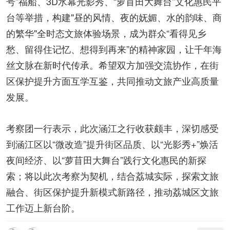
号”福船、3D水幕光影秀、“萝苜田大舞台”文化惠民平
台等举措，构建"昼的风情、夜的妩媚、水的韵味、商
的繁华"全时态文旅体验场景，成为群众“看得见乡
愁、留得住记忆、想得到再来”的精神家园，让千年海
丝文脉在新时代传承。希望双方加强交流协作，在街
区保护提升方面互学互鉴，共同推动文旅产业高质量
发展。
考察团一行表示，此次涵江之行收获颇丰，深切感受
到涵江区以“微改造”提升街区品质、以“光影秀+”焕活
夜间经济、以“萝苜田大舞台”践行文化惠民的新探
索；将以此次考察为契机，结合荔城实际，探索文旅
融合、街区保护提升新模式新路径，推动荔城区文旅
工作迈上新台阶。