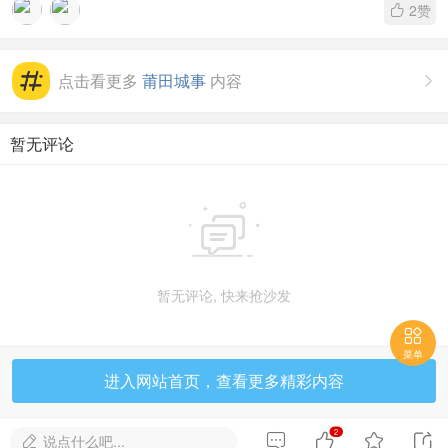
2
赞

点击看更多
莆田城事
内容

暂无评论

暂无评论, 快来抢沙发

菜单
进入网站首页，查看更多精彩内容
2




说点什么吧...
