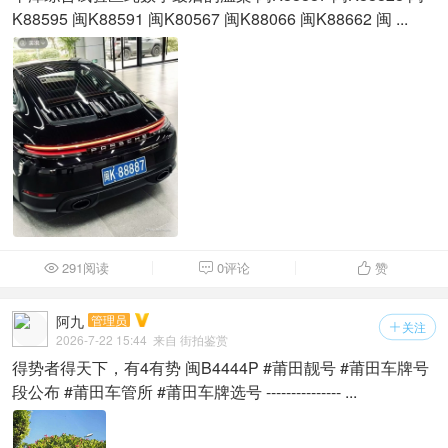
K88595 闽K88591 闽K80567 闽K88066 闽K88662 闽 ...
291阅读
0评论
赞



阿九
管理员
关注

2026-7-22 15:44
来自 街拍鉴赏
得势者得天下，有4有势 闽B4444P #莆田靓号 #莆田车牌号
段公布 #莆田车管所 #莆田车牌选号 --------------- ...