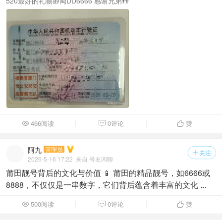
520最好的礼物🎁 ​闽DD6666 感谢兄弟👬
466阅读
0评论
赞



阿九
管理员
关注

2026-5-16 17:22
来自 号友闲聊
莆田靓号背后的文化与价值 📱 莆田的精品靓号，如6666或
8888，不仅仅是一串数字，它们背后蕴含着丰富的文化 ...
500阅读
0评论
赞


