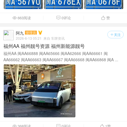
663阅读
0评论
赞



阿九
管理员
关注

2026-6-13 05:21
来自 车牌资讯
福州AA 福州靓号资源 福州新能源靓号
福州AA 闽AA66888 闽AA65666 闽AA62666 闽AA66661 闽
AA66662 闽AA66663 闽AA66667 闽AA66668 闽AA66868 闽A ...
368阅读
0评论
1
赞


