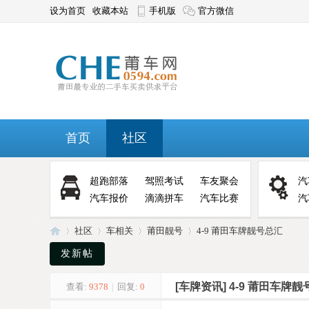
设为首页
收藏本站
手机版
官方微信
首页
社区
超跑部落
驾照考试
车友聚会
汽
汽车报价
滴滴拼车
汽车比赛
汽
社区
车相关
莆田靓号
4-9 莆田车牌靓号总汇
发新帖
[车牌资讯]
4-9 莆田车牌
查看:
9378
|
回复:
0
莆
»
›
›
›