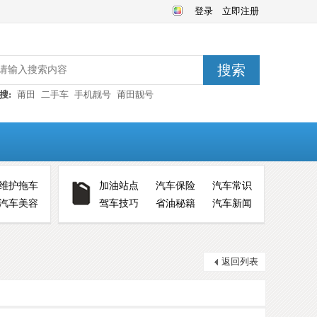
登录
立即注册
搜索
搜:
莆田
二手车
手机靓号
莆田靓号
维护拖车
加油站点
汽车保险
汽车常识
汽车美容
驾车技巧
省油秘籍
汽车新闻
返回列表